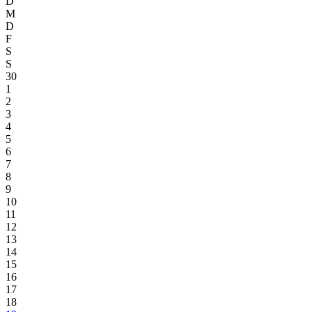
D
M
D
F
S
S
30
1
2
3
4
5
6
7
8
9
10
11
12
13
14
15
16
17
18