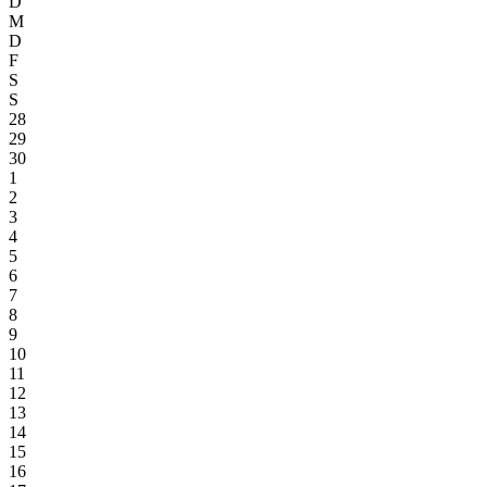
D
M
D
F
S
S
28
29
30
1
2
3
4
5
6
7
8
9
10
11
12
13
14
15
16